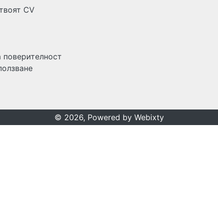
 твоят CV
а поверителност
ползване
© 2026, Powered by
Webixty