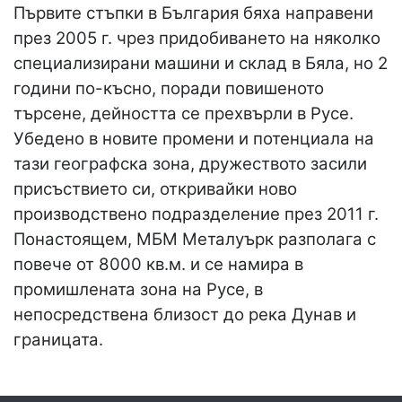
Първите стъпки в България бяха направени
през 2005 г. чрез придобиването на няколко
специализирани машини и склад в Бяла, но 2
години по-късно, поради повишеното
търсене, дейността се прехвърли в Русе.
Убедено в новите промени и потенциала на
тази географска зона, дружеството засили
присъствието си, откривайки ново
производствено подразделение през 2011 г.
Понастоящем, МБМ Металуърк разполага с
повече от 8000 кв.м. и се намира в
промишлената зона на Русе, в
непосредствена близост до река Дунав и
границата.