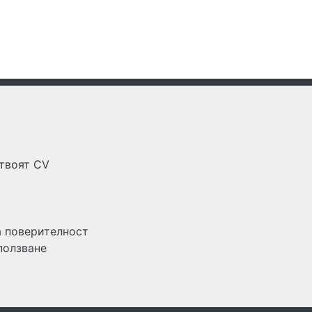
 твоят CV
а поверителност
ползване