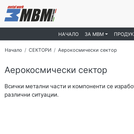
НАЧАЛО
ЗA МBM
ПРОДУК
Начало
СЕКТОРИ
Aерокосмически сектор
Aерокосмически сектор
Всички метални части и компоненти се израбо
различни ситуации.