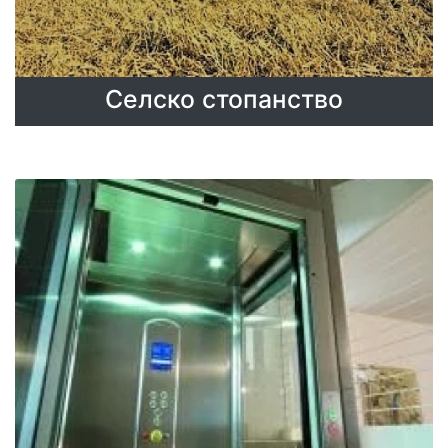
Cелско стопанство